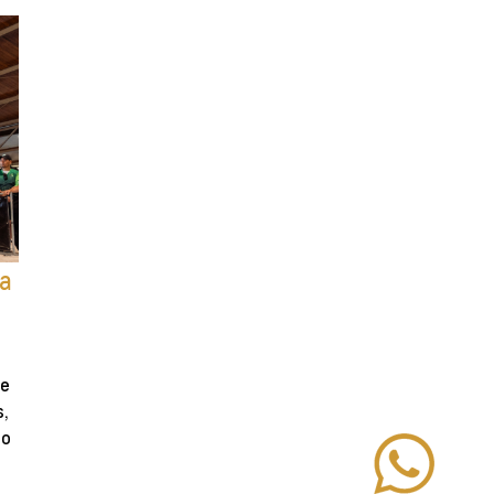
na
se
s,
mo