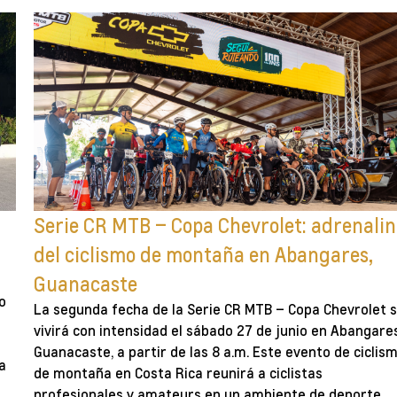
Serie CR MTB – Copa Chevrolet: adrenali
del ciclismo de montaña en Abangares,
Guanacaste
o
La segunda fecha de la Serie CR MTB – Copa Chevrolet 
vivirá con intensidad el sábado 27 de junio en Abangare
Guanacaste, a partir de las 8 a.m. Este evento de ciclis
a
de montaña en Costa Rica reunirá a ciclistas
a
profesionales y amateurs en un ambiente de deporte,