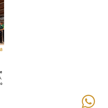
na
se
s,
mo