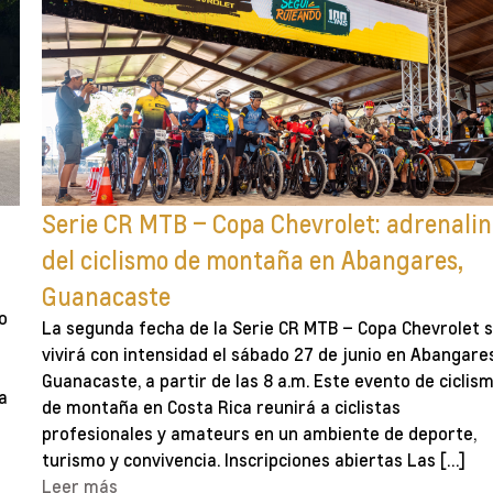
Serie CR MTB – Copa Chevrolet: adrenali
del ciclismo de montaña en Abangares,
Guanacaste
o
La segunda fecha de la Serie CR MTB – Copa Chevrolet 
vivirá con intensidad el sábado 27 de junio en Abangare
Guanacaste, a partir de las 8 a.m. Este evento de ciclis
a
de montaña en Costa Rica reunirá a ciclistas
a
profesionales y amateurs en un ambiente de deporte,
turismo y convivencia. Inscripciones abiertas Las […]
Leer más